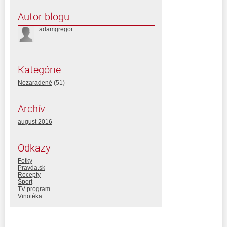
Autor blogu
adamgregor
Kategórie
Nezaradené
(51)
Archív
august 2016
Odkazy
Fotky
Pravda.sk
Recepty
Šport
TV program
Vinotéka