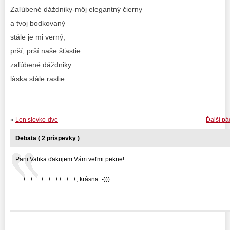
Zaľúbené dáždniky-môj elegantný čierny
a tvoj bodkovaný
stále je mi verný,
prší, prší naše šťastie
zaľúbené dáždniky
láska stále rastie.
«
Len slovko-dve
Ďalší pád
Debata ( 2 príspevky )
Pani Valika ďakujem Vám veľmi pekne! ...
+++++++++++++++++, krásna :-))) ...