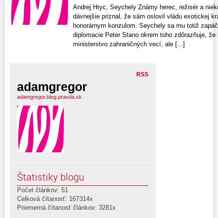
Andrej Hryc, Seychely Známy herec, režisér a niekd
dávnejšie priznal, že sám oslovil vládu exotickej kr
honorárnym konzulom. Seychely sa mu totiž zapáči
diplomacie Peter Stano okrem toho zdôrazňuje, že
ministerstvo zahraničných vecí, ale [...]
RSS
adamgregor
adamgregor.blog.pravda.sk
Štatistiky blogu
Počet článkov: 51
Celková čítanosť: 167314x
Priemerná čítanosť článkov: 3281x