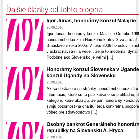
Ďalšie články od tohto blogera
Igor Junas, honorárny konzul Malajzie
26.08.2016
Igor Junas, honorárny konzul Malajzie Od roku 199
honorárneho konzula Nórskeho kráľov Stva a to až 
Bratislave v roku 2005. V roku 2006 ho oslovili zás
viackrát navštívil a vedel , že je to moderná, dyna
Podobne ako Slovensko je veľmi [...]
Honorárny konzul Slovenska v Ugande n
konzul Ugandy na Slovensku
25.08.2016
Ak sa dostanete na stránky honorárneho konzulátu 
informácie, ktoré sú tu publikované sú prehľadné, d
kategórií, ktoré ukazujú, že pán honorárny konzul
svoju pozornosť-na charitu, teda konkrétna podpor
vôbec pre zdravotníctvo [...]
Osobný bankrot Generálneho honorárn
republiky na Slovensku A. Hryca
25.08.2016