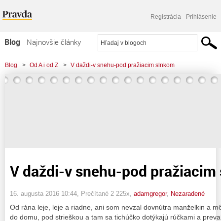
Registrácia
Prihlásenie
Blog
Najnovšie články
Najčítanejšie články
Blog
>
Od A i od Z
>
V daždi-v snehu-pod pražiacim slnkom
Najkomentovanejšie články
Zoznam blogov
Komerčné blogy
V daždi-v snehu-pod pražiacim
16. augusta 2016 10:44
, Prečítané 2 225x,
adamgregor
,
Nezaradené
Od rána leje, leje a riadne, ani som nevzal dovnútra manželkin a mô
do domu, pod strieškou a tam sa tichúčko dotýkajú rúčkami a prevaľ