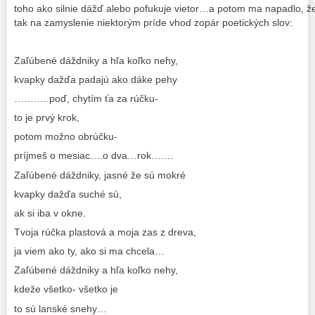
toho ako silnie dážď alebo pofukuje vietor…a potom ma napadlo, 
tak na zamyslenie niektorým príde vhod zopár poetických slov:
Zaľúbené dáždniky a hľa koľko nehy,
kvapky dažďa padajú ako dáke pehy
………..poď, chytím ťa za rúčku-
to je prvý krok,
potom možno obrúčku-
príjmeš o mesiac….o dva…rok…….
Zaľúbené dáždniky, jasné že sú mokré
kvapky dažďa suché sú,
ak si iba v okne.
Tvoja rúčka plastová a moja zas z dreva,
ja viem ako ty, ako si ma chcela…
Zaľúbené dáždniky a hľa koľko nehy,
kdeže všetko- všetko je
to sú lanské snehy…