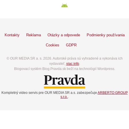
Kontakty
Reklama
Otázky a odpovede
Podmienky používania
Cookies
GDPR
© OUR MEDIA SR a. s. 2026. Autorské práva sú vyhradené a vykonáva ich
vydavateľ,
viac info
.
Blogovací systém Blog.Pravda.sk beží na technológií Wordpress.
Kompletný video servis pre OUR MEDIA SR a.s. zabezpečuje
ARBERTO GROUP
s.r.o.
.