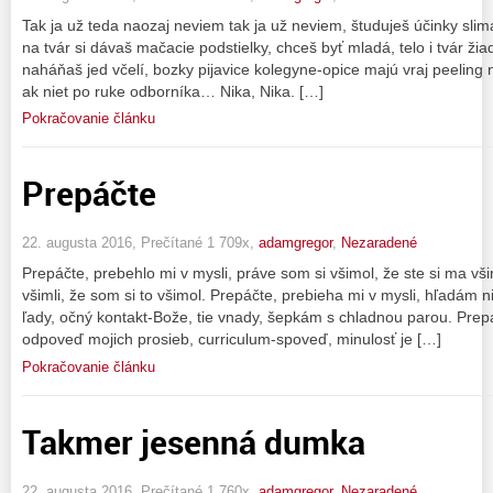
Tak ja už teda naozaj neviem tak ja už neviem, študuješ účinky sli
na tvár si dávaš mačacie podstielky, chceš byť mladá, telo i tvár
naháňaš jed včelí, bozky pijavice kolegyne-opice majú vraj peeling 
ak niet po ruke odborníka… Nika, Nika. […]
Pokračovanie článku
Prepáčte
22. augusta 2016, Prečítané 1 709x,
adamgregor
,
Nezaradené
Prepáčte, prebehlo mi v mysli, práve som si všimol, že ste si ma všim
všimli, že som si to všimol. Prepáčte, prebieha mi v mysli, hľadám 
ľady, očný kontakt-Bože, tie vnady, šepkám s chladnou parou. Prepáč
odpoveď mojich prosieb, curriculum-spoveď, minulosť je […]
Pokračovanie článku
Takmer jesenná dumka
22. augusta 2016, Prečítané 1 760x,
adamgregor
,
Nezaradené