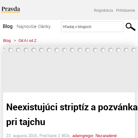
Registrácia
Prihlásenie
Blog
Najnovšie články
Najčítanejšie články
Blog
>
Od A i od Z
Najkomentovanejšie články
Zoznam blogov
Komerčné blogy
Neexistujúci striptíz a pozvánka
pri tajchu
23. augusta 2016, Prečítané 2 463x,
adamgregor
,
Nezaradené