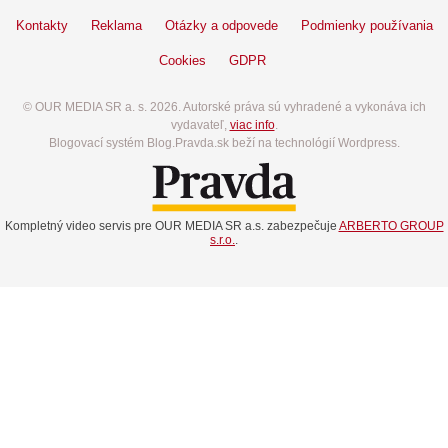
Kontakty
Reklama
Otázky a odpovede
Podmienky používania
Cookies
GDPR
© OUR MEDIA SR a. s. 2026. Autorské práva sú vyhradené a vykonáva ich
vydavateľ,
viac info
.
Blogovací systém Blog.Pravda.sk beží na technológií Wordpress.
Kompletný video servis pre OUR MEDIA SR a.s. zabezpečuje
ARBERTO GROUP
s.r.o.
.