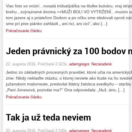
Viac foto vo vnútri…nosatá tridsaťpäťka na titulke bulváru, vraj stript
brehu , zvýraznené dvoma ++MUŽI BOLI VO VYTRŽENÍ…musím sa pri
tom jazere aj s priateľom Dodom a po očku sme sledovali oproti nám
sme pri pive piánko zahlásili „ ani rici, ani cici“, ako […]
Pokračovanie článku
Jeden právnický za 100 bodov 
22. augusta 2016, Prečítané 2 623x,
adamgregor
,
Nezaradené
Jedno zo základných procesných pravidiel, ktoré učia na americkýc
znie: Nikdy neklaďte otázku, o ktorej neviete ako bude na ňu sved
južanskom malomeste, predvolal štátny žalobca svedkyňu – staršiu 
„Pani Jonesová, poznáte ma?“ Ona odpovedala: „Nuž, áno, […]
Pokračovanie článku
Tak ja už teda neviem
22. augusta 2016, Prečítané 2 530x,
adamgregor
,
Nezaradené