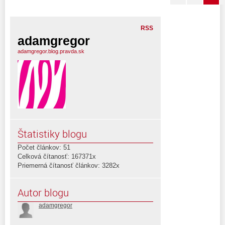
RSS
adamgregor
adamgregor.blog.pravda.sk
Štatistiky blogu
Počet článkov: 51
Celková čítanosť: 167371x
Priemerná čítanosť článkov: 3282x
Autor blogu
adamgregor