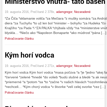
Ministerstvo vnútra- táto báseň
19. augusta 2016, Prečítané 2 378x,
adamgregor
,
Nezaradené
*Za Čiča *sklamanie voliča *za Mečiara *z mušky somára *za Andráš
diera *za Tuchyňu *to už len bol *minister – bohyňu *za Hudeka *čo 
Krajčiho *za Pada *i *ZA PALKA *chýbala vždy *na *ministerstve vnútr
blyskla… *Niečo ako *Napoleon Bonaparte *ako múdrosť *pána […]
Pokračovanie článku
Kým horí vodca
19. augusta 2016, Prečítané 2 271x,
adamgregor
,
Nezaradené
Kým horí vodca Kým horí vodca *masa počúva *a *je *jedno *akej fa
*červené *zelené *hnedé *do volieb *budú slušné a bledé *a ak ne
*priemerné *a *potom *sa *to *začne *v našich hlavách *rozohmlievať
*nechceli… *Kým chorý vodca *v štvorke *velí celej svorke *cez […]
Pokračovanie článku