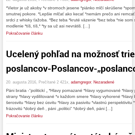
*Vietor je už akoby *v stromoch jesene *piánko mlčí skrúšene *spo
smutnej pokore. *Lepšie mlčať ako kecať *nemám prečo ani remcať
srdci z whisky ťažoba. *Bez teba *kruté väzenie *bez teba *nie som 
modlenie *tíš, tíš,* *ty sa už asi nevrátiš. […]
Pokračovanie článku
Ucelený pohľad na možnosť trie
poslancov-Poslancov-„poslanc
20. augusta 2016, Prečítané 2 421x,
adamgregor
,
Nezaradené
Páni bratia -“politickí „ *Hlavy pomazané *hlavy vygumované *hlavy
strany *hlavy vydilítované *v každom smere *hlavy vyhorené *hlavy b
šerosvitu *hlavy bez úsvitu *hlavy za pasivitu *vlastnú perspektivitu
frázovitú *dobrý deň , páni „politici“ *dobrý deň, páni […]
Pokračovanie článku