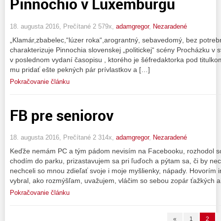
Pinnochio v Luxemburgu
18. augusta 2016, Prečítané 2 579x,
adamgregor
,
Nezaradené
„Klamár,zbabelec,“lúzer roka“,arograntný, sebavedomý, bez potrebne
charakterizuje Pinnochia slovenskej „politickej“ scény Procházku 
v poslednom vydaní časopisu , ktorého je šéfredaktorka pod titulko
mu pridať ešte pekných pár prívlastkov a […]
Pokračovanie článku
FB pre seniorov
18. augusta 2016, Prečítané 2 314x,
adamgregor
,
Nezaradené
Keďže nemám PC a tým pádom nevisím na Facebooku, rozhodol som
chodím do parku, prizastavujem sa pri ľuďoch a pýtam sa, či by nec
nechceli so mnou zdieľať svoje i moje myšlienky, nápady. Hovorím
vybral, ako rozmýšľam, uvažujem, vláčim so sebou zopár ťažkých 
Pokračovanie článku
«
1
2