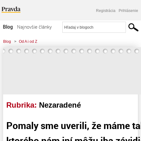
Registrácia
Prihlásenie
Blog
Najnovšie články
Najčítanejšie články
Blog
>
Od A i od Z
Najkomentovanejšie články
>
Pomaly sme uverili, že máme takého kandidáta, ktorého nám iní môžu iba
Zoznam blogov
závidieť
Komerčné blogy
Rubrika:
Nezaradené
Pomaly sme uverili, že máme ta
ktorého nám iní môžu iba závidi