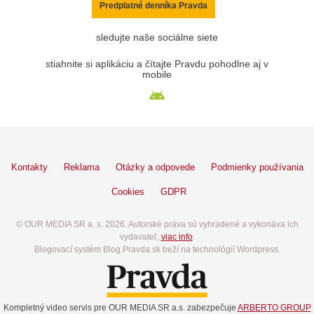
Predplatné denníka Pravda
sledujte naše sociálne siete
stiahnite si aplikáciu a čítajte Pravdu pohodlne aj v
mobile
Kontakty
Reklama
Otázky a odpovede
Podmienky používania
Cookies
GDPR
© OUR MEDIA SR a. s. 2026. Autorské práva sú vyhradené a vykonáva ich
vydavateľ,
viac info
.
Blogovací systém Blog.Pravda.sk beží na technológií Wordpress.
Kompletný video servis pre OUR MEDIA SR a.s. zabezpečuje
ARBERTO GROUP