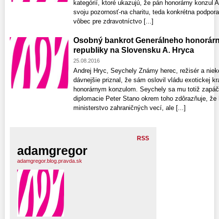
kategórií, ktoré ukazujú, že pán honorárny konzul
svoju pozornosť-na charitu, teda konkrétna podpor
vôbec pre zdravotníctvo [...]
Osobný bankrot Generálneho honorárn
republiky na Slovensku A. Hryca
25.08.2016
Andrej Hryc, Seychely Známy herec, režisér a niekd
dávnejšie priznal, že sám oslovil vládu exotickej kr
honorárnym konzulom. Seychely sa mu totiž zapáči
diplomacie Peter Stano okrem toho zdôrazňuje, že
ministerstvo zahraničných vecí, ale [...]
RSS
adamgregor
adamgregor.blog.pravda.sk