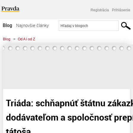
Registrácia
Prihlásenie
Blog
Najnovšie články
Najčítanejšie články
Blog
>
Od A i od Z
Najkomentovanejšie články
>
Triáda: schňapnúť štátnu zákazku-nezaplatiť dodávateľom a spoločnosť
Zoznam blogov
prepísať na bieleho
Komerčné blogy
Triáda: schňapnúť štátnu zákaz
dodávateľom a spoločnosť prepí
tátoša