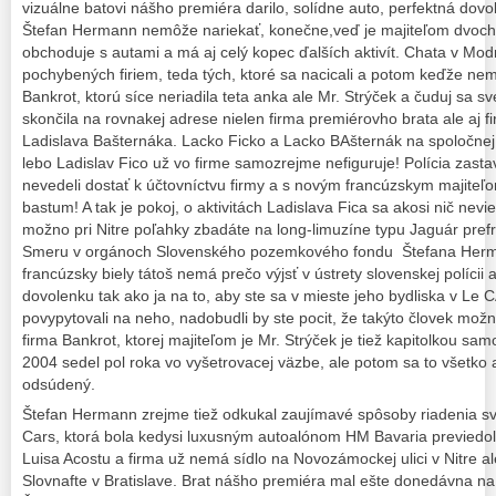
vizuálne batovi nášho premiéra darilo, solídne auto, perfektná dovo
Štefan Hermann nemôže nariekať, konečne,veď je majiteľom dvoch k
obchoduje s autami a má aj celý kopec ďalších aktivít. Chata v Modr
pochybených firiem, teda tých, ktoré sa nacicali a potom keďže nema
Bankrot, ktorú síce neriadila teta anka ale Mr. Strýček a čuduj sa sve
skončila na rovnakej adrese nielen firma premiérovho brata ale aj f
Ladislava Bašternáka. Lacko Ficko a Lacko BAšternák na spoločn
lebo Ladislav Fico už vo firme samozrejme nefiguruje! Polícia zastav
nevedeli dostať k účtovníctvu firmy a s novým francúzskym majiteľo
bastum! A tak je pokoj, o aktivitách Ladislava Fica sa akosi nič nev
možno pri Nitre poľahky zbadáte na long-limuzíne typu Jaguár pref
Smeru v orgánoch Slovenského pozemkového fondu Štefana Herm
francúzsky biely tátoš nemá prečo výjsť v ústrety slovenskej polícii a
dovolenku tak ako ja na to, aby ste sa v mieste jeho bydliska v Le
povypytovali na neho, nadobudli by ste pocit, že takýto človek mo
firma Bankrot, ktorej majiteľom je Mr. Strýček je tiež kapitolkou s
2004 sedel pol roka vo vyšetrovacej väzbe, ale potom sa to všetko a
odsúdený.
Štefan Hermann zrejme tiež odkukal zaujímavé spôsoby riadenia svo
Cars, ktorá bola kedysi luxusným autoalónom HM Bavaria previedo
Luisa Acostu a firma už nemá sídlo na Novozámockej ulici v Nitre ale
Slovnafte v Bratislave. Brat nášho premiéra mal ešte donedávna na