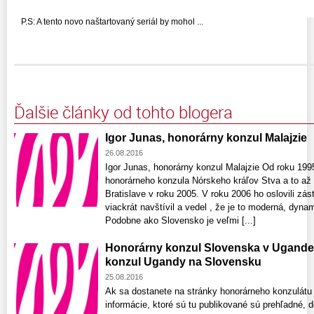
P.S: A tento novo naštartovaný seriál by mohol ...
Ďalšie články od tohto blogera
Igor Junas, honorárny konzul Malajzie
26.08.2016
Igor Junas, honorárny konzul Malajzie Od roku 199
honorárneho konzula Nórskeho kráľov Stva a to až 
Bratislave v roku 2005. V roku 2006 ho oslovili zás
viackrát navštívil a vedel , že je to moderná, dyna
Podobne ako Slovensko je veľmi [...]
Honorárny konzul Slovenska v Ugande n
konzul Ugandy na Slovensku
25.08.2016
Ak sa dostanete na stránky honorárneho konzulátu 
informácie, ktoré sú tu publikované sú prehľadné, d