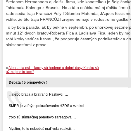
Štefanom Hermannom aj ďalšiu firmu, kde konateľkou je Belgičanka
Tshiamala-Kalenga z Bruselu. No a táto osôbka má aj ďalšiu firmu L
rade sedia traja Francúzi-Poly TSilumba Matenda, JAques Essis m
vidíte, že títo traja FRANCÚZI zrejme nemajú v rodostrome gaslkú k
To by bola paráda, ak by pekne v septembri, po uhorkovej sezóne pri
minút 12“ dvoch bratov-Roberta Fica a Ladislava Fica, jeden by moh
robí kroky vedúce k tomu, že podporuje čestných podnikateľov a dr
skúsenosťami z praxe….
«
Alea iacta est. .. kocky sú hodené a dobré časy Kostku sú
už zrejme ta-tam?
Debata ( 5 príspevkov )
...alebo bratia a bratranci Paškovci. ...
SMER je voľným pokračovaním HZDS a vznikol ...
trolo zú súmračnej pohotovo zareagoval ...
Myslím, že tu nebudeš mať veľa reakcií. ...