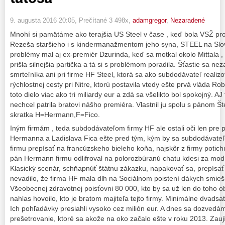
9. augusta 2016 20:05
, Prečítané 3 498x,
adamgregor
,
Nezaradené
Mnohí si pamätáme ako terajšia US Steel v čase , keď bola VSŽ pr
Rezeša staršieho i s kindermanažmentom jeho syna, STEEL na Slo
problémy mal aj ex-premiér Dzurinda, keď sa motkal okolo Mittala , 
prišla silnejšia partička a tá si s problémom poradila. Šťastie sa n
smrteľníka ani pri firme HF Steel, ktorá sa ako subdodávateľ reali
rýchlostnej cesty pri Nitre, ktorú postavila vtedy ešte prvá vláda Ro
toto dielo viac ako tri miliardy eur a zdá sa všelikto bol spokojný. AJ
nechcel patrila bratovi nášho premiéra. Vlastnil ju spolu s pánom
skratka H=Hermann,F=Fico.
Iným firmám , teda subdodávateľom firmy HF ale ostali oči len pre 
Hermanna a Ladislava Fica ešte pred tým, kým by sa subdodávateľsk
firmu prepísať na francúzskeho bieleho koňa, najskôr z firmy potic
pán Hermann firmu odlifroval na polorozbúranú chatu kdesi za modr
Klasický scenár, schňapnúť štátnu zákazku, napakovať sa, prepísať
nevadilo, že firma HF mala dlh na Sociálnom poistení dákych smi
Všeobecnej zdravotnej poisťovni 80 000, kto by sa už len do toho ob
nahlas hovoilo, kto je bratom majiteľa tejto firmy. Minimálne dvadsať
Ich pohľadávky presiahli vysoko cez milión eur. A dnes sa dozvedáme
prešetrovanie, ktoré sa akože na oko začalo ešte v roku 2013. Zauj