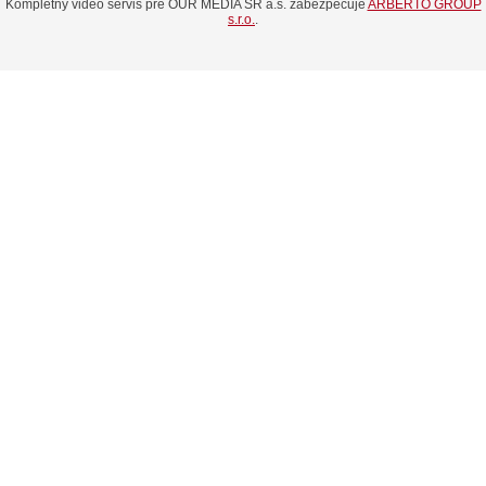
Kompletný video servis pre OUR MEDIA SR a.s. zabezpečuje
ARBERTO GROUP
s.r.o.
.